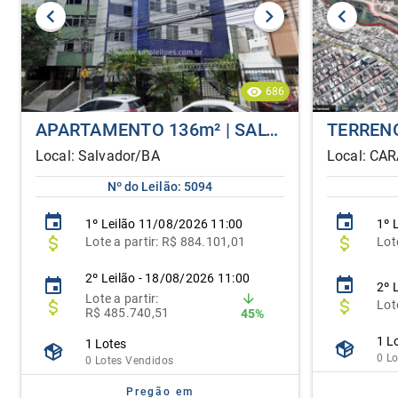
686
APARTAMENTO 136m² | SALVADOR/BA | ALIENAÇÃO FIDUCIÁRIA
Local: Salvador/BA
Local: CA
Nº do Leilão: 5094
1º
Leilão
11/08/2026 11:00
1º
L
Lote
a partir:
R$ 884.101,01
Lot
2º Leilão - 18/08/2026 11:00
2º 
Lote
a partir:
Lot
R$ 485.740,51
45%
1 L
1 Lotes
0 L
0 Lotes Vendidos
Pregão em