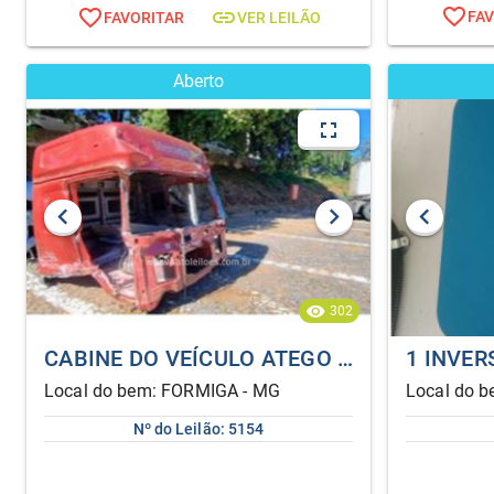
FA
FAVORITAR
VER LEILÃO
Aberto
302
CABINE DO VEÍCULO ATEGO 3033 8X2 2P 2005
Local do bem: FORMIGA - MG
Local do 
Nº do Leilão: 5154