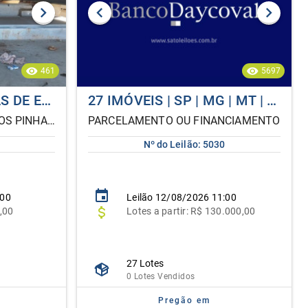
461
5697
APROX 30 TONELADAS DE ESTRUTURA MÉTALICA [SUCATA]
27 IMÓVEIS | SP | MG | MT | MS | PR | RJ
Local do bem: SÃO JOSÉ DOS PINHAIS ...
PARCELAMENTO OU FINANCIAMENTO
Nº do Leilão: 5030
:00
Leilão
12/08/2026 11:00
,00
Lote
s
a partir:
R$ 130.000,00
27 Lotes
0 Lotes Vendidos
Pregão em