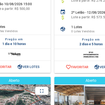
Lote
a partir:
R$ 274.2
lão
10/08/2026 15:00
e
a partir:
R$ 500,00
2º Leilão - 12/08/202
Lote
a partir: R$ 573.
otes
1 Lotes
otes Vendidos
0 Lotes Vendidos
Pregão em
Pregão em
1 dia e 10 horas
2 dias e 5 horas
VORITAR
VER LOTES
FAVORITAR
VE
Aberto
Aberto