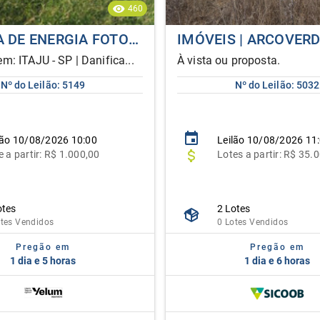
460
SISTEMA DE ENERGIA FOTOVOLTAICA
IMÓVEIS | ARCOVER
m: ITAJU - SP | Danifica...
À vista ou proposta.
Nº do Leilão: 5149
Nº do Leilão: 5032
lão
10/08/2026 10:00
Leilão
10/08/2026 11
e
a partir:
R$ 1.000,00
Lote
s
a partir:
R$ 35.0
otes
2 Lotes
otes Vendidos
0 Lotes Vendidos
Pregão em
Pregão em
1 dia e 5 horas
1 dia e 6 horas