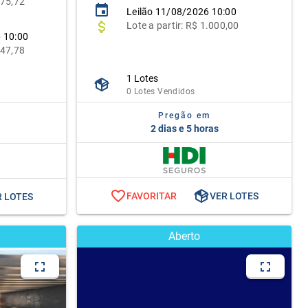
75,72
Leilão
11/08/2026 10:00
Lote
a partir:
R$ 1.000,00
6 10:00
547,78
1 Lotes
0 Lotes Vendidos
Pregão em
2 dias e 5 horas
FAVORITAR
VER LOTES
R LOTES
Aberto