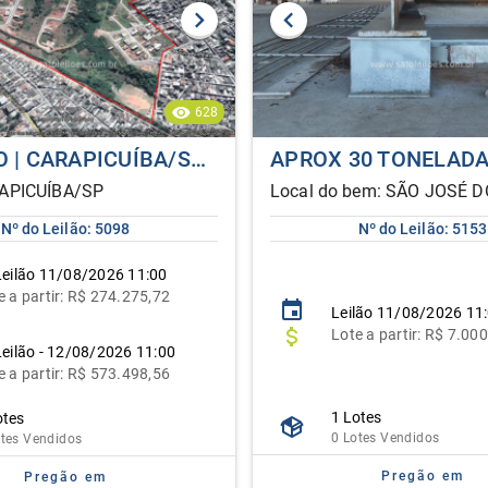
628
TERRENO | CARAPICUÍBA/SP | ALIENAÇÃO FIDUCIÁRIA
RAPICUÍBA/SP
Nº do Leilão: 5098
Nº do Leilão: 5153
eilão
11/08/2026 11:00
e
a partir:
R$ 274.275,72
Leilão
11/08/2026 11
Lote
a partir:
R$ 7.000
Leilão - 12/08/2026 11:00
e
a partir: R$ 573.498,56
1 Lotes
otes
0 Lotes Vendidos
otes Vendidos
Pregão em
Pregão em