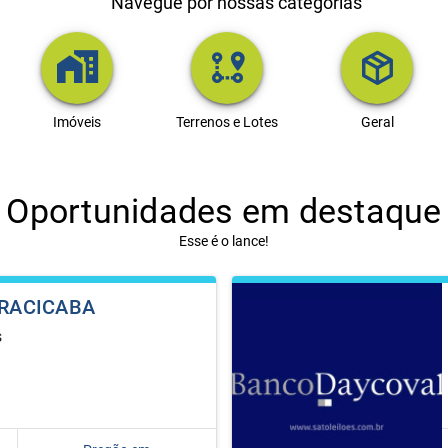
Navegue por nossas categorias
Imóveis
Terrenos e Lotes
Geral
Oportunidades em destaque
Esse é o lance!
IRACICABA
s