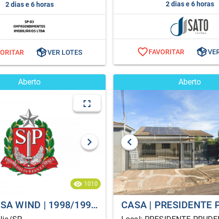
2 dias e 6 horas
2 dias e 6 horas
FAVORITAR
VE
VORITAR
VER LOTES
Aberto
Aberto
1010
GM/CORSA WIND | 1998/199 | MARÍLIA/SP