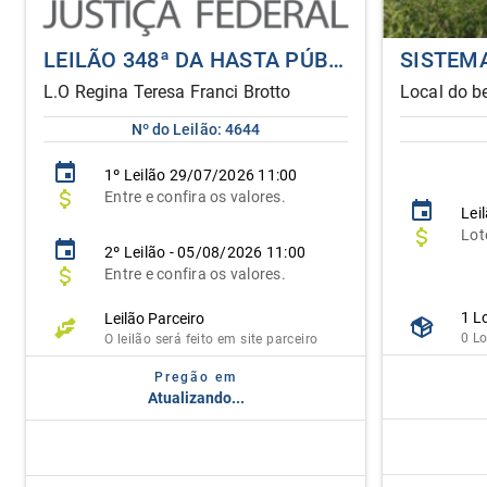
LEILÃO 348ª DA HASTA PÚBLICA UNIFICADA DA JUSTIÇA FEDERAL DE SÃO PAULO
L.O Regina Teresa Franci Brotto
Local do be
Nº do Leilão: 4644
1º
Leilão
29/07/2026 11:00
Entre e confira os valores.
Lei
Lot
2º Leilão - 05/08/2026 11:00
Entre e confira os valores.
1 L
Leilão Parceiro
0 L
O leilão será feito em site parceiro
Pregão em
Atualizando...