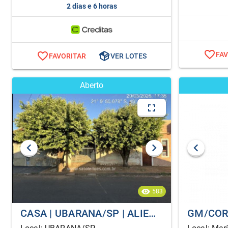
2 dias e 6 horas
FA
FAVORITAR
VER LOTES
Aberto
583
CASA | UBARANA/SP | ALIENAÇÃO FIDUCIÁRIA