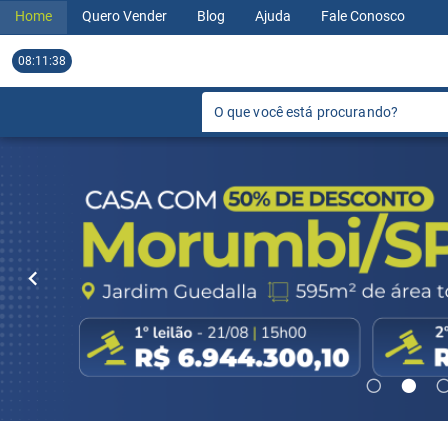
Home
Quero Vender
Blog
Ajuda
Fale Conosco
08:11:39
O que você está procurando?