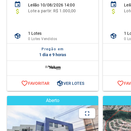
Leilão
10/08/2026 14:00
Lei
Lote
a partir:
R$ 1.000,00
Lot
1 Lotes
1 L
0 Lotes Vendidos
0 L
Pregão em
1 dia e 9 horas
FAVORITAR
VER LOTES
FA
Aberto