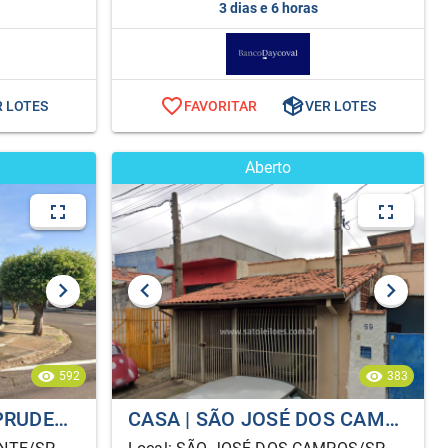
3 dias e 6 horas
R LOTES
FAVORITAR
VER LOTES
Aberto
592
383
CASA | PRESIDENTE PRUDENTE/SP | ALIENAÇÃO FIDUCIÁRIA
CASA | SÃO JOSÉ DOS CAMPOS/SP | ALIENAÇÃO FIDUCIÁRIA