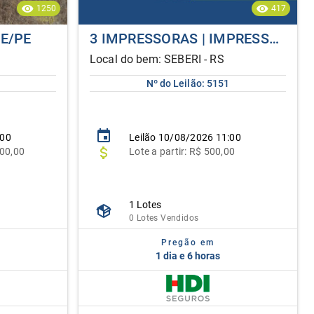
1250
417
DE/PE
3 IMPRESSORAS | IMPRESSORA MULTIFUNCIONAL RICOH | IMPRESSORA MULTIFUNCIONAL XEROX E IMPRESSORA ENTRUST PX10
Local do bem: SEBERI - RS
Nº do Leilão: 5151
:00
Leilão
10/08/2026 11:00
00,00
Lote
a partir:
R$ 500,00
1 Lotes
0 Lotes Vendidos
Pregão em
1 dia e 6 horas