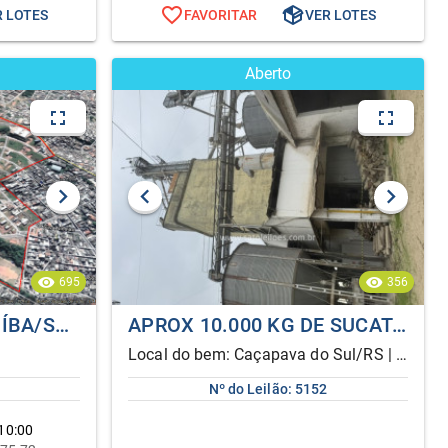
R LOTES
FAVORITAR
VER LOTES
Aberto
695
356
TERRENO | CARAPICUÍBA/SP | ALIENAÇÃO FIDUCIÁRIA
APROX 10.000 KG DE SUCATA METÁLICA [PARTE INTERNA DO SECADOR DE GRÃOS]
Local do bem: Caçapava do Sul/RS | ...
Nº do Leilão: 5152
10:00