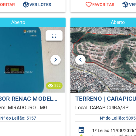
VORITAR
VER LOTES
FAVORITAR
VE
Aberto
Aberto
292
1 INVERSOR RENAC MODELO VETYS 6KW E 10 MÓDULOS
bem: MIRADOURO - MG
Local: CARAPICUÍBA/SP
Nº do Leilão: 5157
Nº do Leilão: 5095
1º
Leilão
11/08/2026 