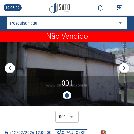
19:08:02
Pesquisar aqui
Não Vendido
001
001
Em 12/02/2026 12:00:00
SÃO PAULO/SP