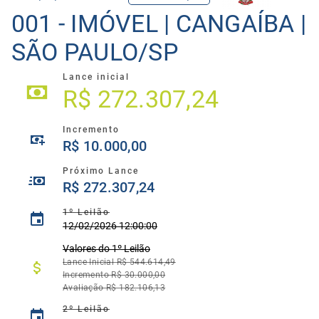
001 - IMÓVEL | CANGAÍBA |
SÃO PAULO/SP
Lance inicial
R$ 272.307,24
Incremento
R$ 10.000,00
Próximo Lance
R$ 272.307,24
1º Leilão
12/02/2026 12:00:00
Valores do
1º
Leilão
Lance Inicial R$ 544.614,49
Incremento R$ 30.000,00
Avaliação R$ 182.106,13
2º Leilão